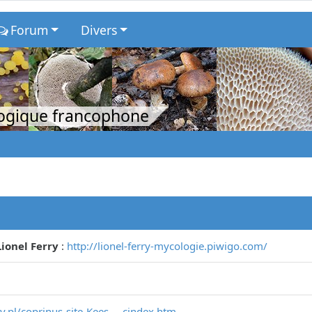
Forum
Divers
logique francophone
ionel Ferry
:
http://lionel-ferry-mycologie.piwigo.com/
.pl/coprinus-site-Kees ... cindex.htm