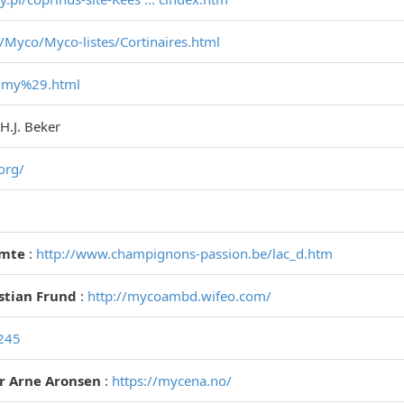
/Myco/Myco-listes/Cortinaires.html
.. my%29.html
 H.J. Beker
org/
omte
:
http://www.champignons-passion.be/lac_d.htm
istian Frund
:
http://mycoambd.wifeo.com/
1245
r Arne Aronsen
:
https://mycena.no/