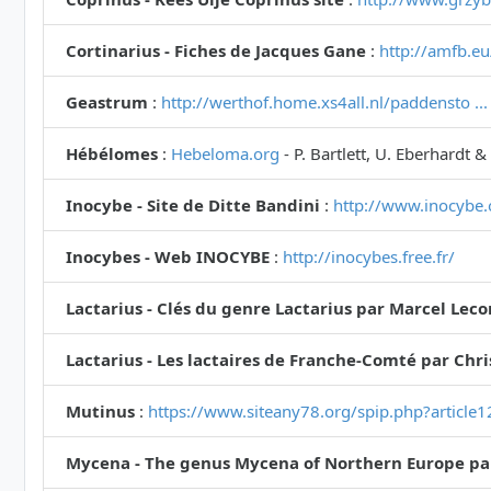
Cortinarius - Fiches de Jacques Gane
:
http://amfb.eu
Geastrum
:
http://werthof.home.xs4all.nl/paddensto .
Hébélomes
:
Hebeloma.org
- P. Bartlett, U. Eberhardt &
Inocybe - Site de Ditte Bandini
:
http://www.inocybe.
Inocybes - Web INOCYBE
:
http://inocybes.free.fr/
Lactarius - Clés du genre Lactarius par Marcel Lec
Lactarius - Les lactaires de Franche-Comté par Chr
Mutinus
:
https://www.siteany78.org/spip.php?article
Mycena - The genus Mycena of Northern Europe pa