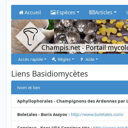
Accueil
Espèces
Articles
Champis.net
- Portail myco
Accès rapide
Règles
Aide
Liens Basidiomycètes
Nom et lien
Aphyllophorales - Champignons des Ardennes par L
Boletales - Boris Assyov
:
http://www.boletales.com/
Coprinus - Kees Uljé Coprinus site
:
http://www.grzyby