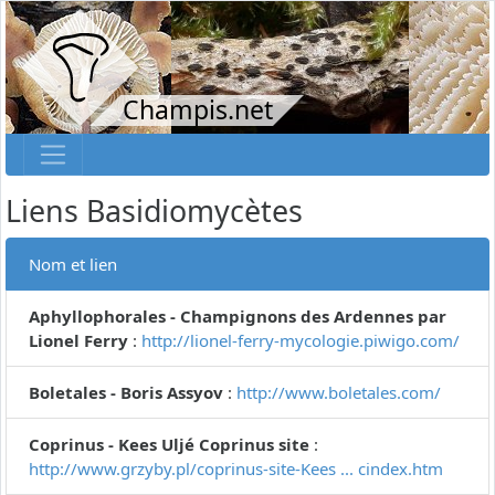
Champis.net
Liens Basidiomycètes
Nom et lien
Aphyllophorales - Champignons des Ardennes par
Lionel Ferry
:
http://lionel-ferry-mycologie.piwigo.com/
Boletales - Boris Assyov
:
http://www.boletales.com/
Coprinus - Kees Uljé Coprinus site
:
http://www.grzyby.pl/coprinus-site-Kees ... cindex.htm