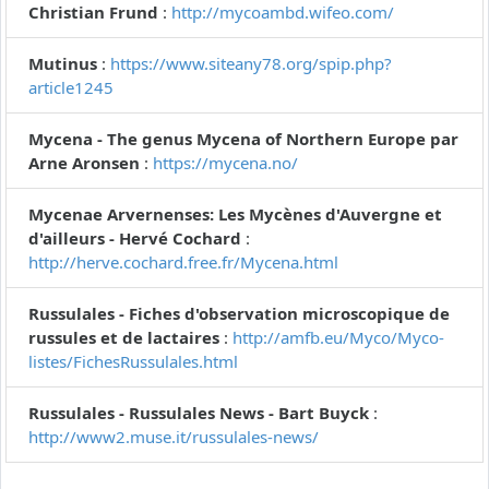
Christian Frund
:
http://mycoambd.wifeo.com/
Mutinus
:
https://www.siteany78.org/spip.php?
article1245
Mycena - The genus Mycena of Northern Europe par
Arne Aronsen
:
https://mycena.no/
Mycenae Arvernenses: Les Mycènes d'Auvergne et
d'ailleurs - Hervé Cochard
:
http://herve.cochard.free.fr/Mycena.html
Russulales - Fiches d'observation microscopique de
russules et de lactaires
:
http://amfb.eu/Myco/Myco-
listes/FichesRussulales.html
Russulales - Russulales News - Bart Buyck
:
http://www2.muse.it/russulales-news/