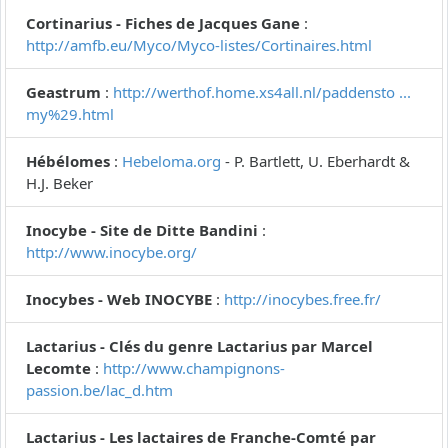
Cortinarius - Fiches de Jacques Gane
:
http://amfb.eu/Myco/Myco-listes/Cortinaires.html
Geastrum
:
http://werthof.home.xs4all.nl/paddensto ...
my%29.html
Hébélomes
:
Hebeloma.org
- P. Bartlett, U. Eberhardt &
H.J. Beker
Inocybe - Site de Ditte Bandini
:
http://www.inocybe.org/
Inocybes - Web INOCYBE
:
http://inocybes.free.fr/
Lactarius - Clés du genre Lactarius par Marcel
Lecomte
:
http://www.champignons-
passion.be/lac_d.htm
Lactarius - Les lactaires de Franche-Comté par