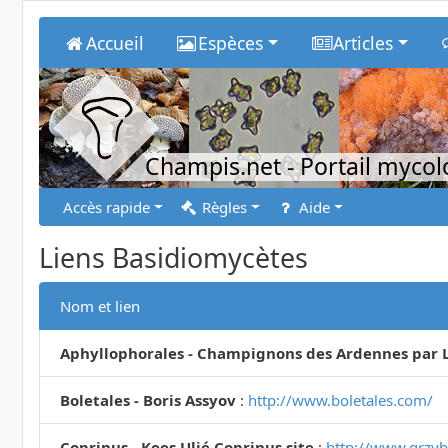
Accueil
Espèces
Articles
Champis.net
- Portail myco
Accès rapide
Règles
Aide
Liens Basidiomycètes
Nom et lien
Aphyllophorales - Champignons des Ardennes par L
Boletales - Boris Assyov
:
http://www.boletales.com/
Coprinus - Kees Uljé Coprinus site
:
http://www.grzyby