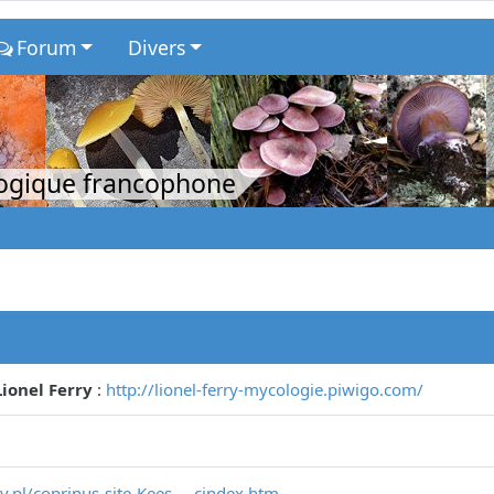
Forum
Divers
logique francophone
ionel Ferry
:
http://lionel-ferry-mycologie.piwigo.com/
.pl/coprinus-site-Kees ... cindex.htm