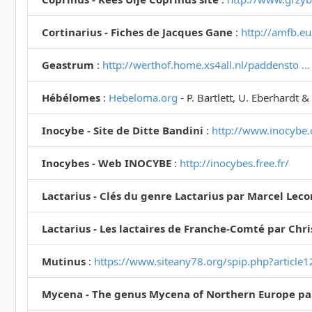
Cortinarius - Fiches de Jacques Gane
:
http://amfb.eu
Geastrum
:
http://werthof.home.xs4all.nl/paddensto .
Hébélomes
:
Hebeloma.org
- P. Bartlett, U. Eberhardt &
Inocybe - Site de Ditte Bandini
:
http://www.inocybe.
Inocybes - Web INOCYBE
:
http://inocybes.free.fr/
Lactarius - Clés du genre Lactarius par Marcel Lec
Lactarius - Les lactaires de Franche-Comté par Chr
Mutinus
:
https://www.siteany78.org/spip.php?article
Mycena - The genus Mycena of Northern Europe pa