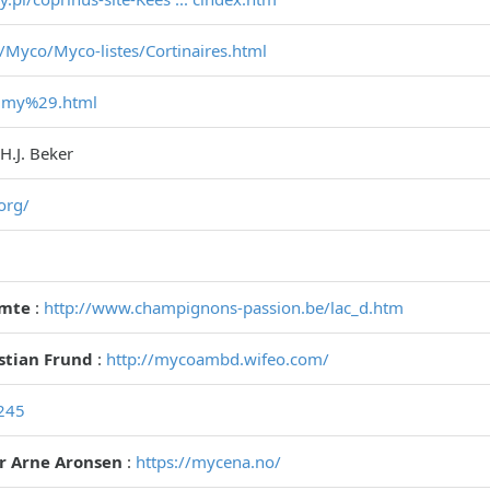
/Myco/Myco-listes/Cortinaires.html
.. my%29.html
 H.J. Beker
org/
omte
:
http://www.champignons-passion.be/lac_d.htm
istian Frund
:
http://mycoambd.wifeo.com/
1245
r Arne Aronsen
:
https://mycena.no/