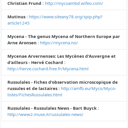
Christian Frund
:
http://mycoambd.wifeo.com/
Mutinus
:
https://www.siteany78.org/spip.php?
article1245
Mycena - The genus Mycena of Northern Europe par
Arne Aronsen
:
https://mycena.no/
Mycenae Arvernenses: Les Mycènes d'Auvergne et
d'ailleurs - Hervé Cochard
:
http://herve.cochard.free.fr/Mycena.html
Russulales - Fiches d'observation microscopique de
russules et de lactaires
:
http://amfb.eu/Myco/Myco-
listes/FichesRussulales.html
Russulales - Russulales News - Bart Buyck
:
http://www2.muse.it/russulales-news/