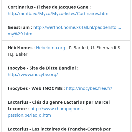
Cortinarius - Fiches de Jacques Gane
:
http://amfb.eu/Myco/Myco-listes/Cortinaires.html
Geastrum
:
http://werthof.home.xs4all.nl/paddensto ...
my%29.html
Hébélomes
:
Hebeloma.org
- P. Bartlett, U. Eberhardt &
H.J. Beker
Inocybe - Site de Ditte Bandini
:
http://www.inocybe.org/
Inocybes - Web INOCYBE
:
http://inocybes.free.fr/
Lactarius - Clés du genre Lactarius par Marcel
Lecomte
:
http://www.champignons-
passion.be/lac_d.htm
Lactarius - Les lactaires de Franche-Comté par