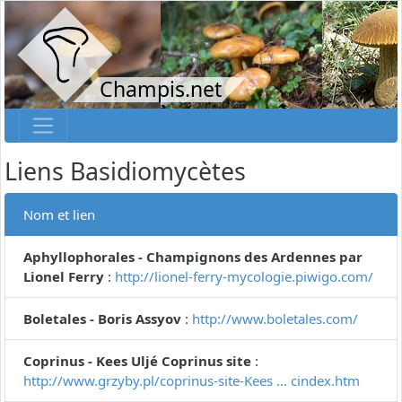
Champis.net
Liens Basidiomycètes
Nom et lien
Aphyllophorales - Champignons des Ardennes par
Lionel Ferry
:
http://lionel-ferry-mycologie.piwigo.com/
Boletales - Boris Assyov
:
http://www.boletales.com/
Coprinus - Kees Uljé Coprinus site
:
http://www.grzyby.pl/coprinus-site-Kees ... cindex.htm