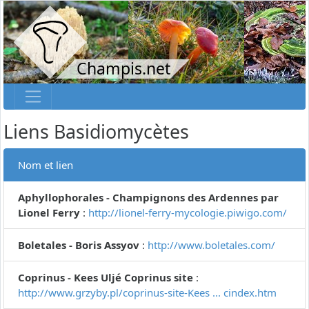
Champis.net
Liens Basidiomycètes
Nom et lien
Aphyllophorales - Champignons des Ardennes par
Lionel Ferry
:
http://lionel-ferry-mycologie.piwigo.com/
Boletales - Boris Assyov
:
http://www.boletales.com/
Coprinus - Kees Uljé Coprinus site
:
http://www.grzyby.pl/coprinus-site-Kees ... cindex.htm