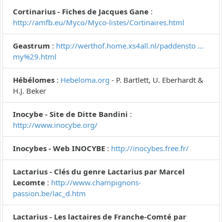
Cortinarius - Fiches de Jacques Gane
:
http://amfb.eu/Myco/Myco-listes/Cortinaires.html
Geastrum
:
http://werthof.home.xs4all.nl/paddensto ...
my%29.html
Hébélomes
:
Hebeloma.org
- P. Bartlett, U. Eberhardt &
H.J. Beker
Inocybe - Site de Ditte Bandini
:
http://www.inocybe.org/
Inocybes - Web INOCYBE
:
http://inocybes.free.fr/
Lactarius - Clés du genre Lactarius par Marcel
Lecomte
:
http://www.champignons-
passion.be/lac_d.htm
Lactarius - Les lactaires de Franche-Comté par