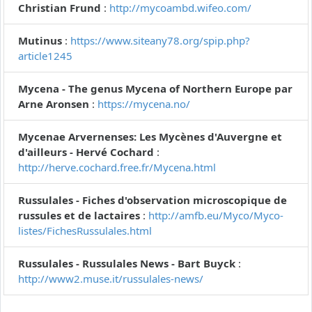
Christian Frund
:
http://mycoambd.wifeo.com/
Mutinus
:
https://www.siteany78.org/spip.php?
article1245
Mycena - The genus Mycena of Northern Europe par
Arne Aronsen
:
https://mycena.no/
Mycenae Arvernenses: Les Mycènes d'Auvergne et
d'ailleurs - Hervé Cochard
:
http://herve.cochard.free.fr/Mycena.html
Russulales - Fiches d'observation microscopique de
russules et de lactaires
:
http://amfb.eu/Myco/Myco-
listes/FichesRussulales.html
Russulales - Russulales News - Bart Buyck
:
http://www2.muse.it/russulales-news/