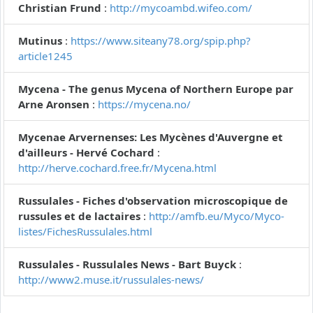
Christian Frund
:
http://mycoambd.wifeo.com/
Mutinus
:
https://www.siteany78.org/spip.php?
article1245
Mycena - The genus Mycena of Northern Europe par
Arne Aronsen
:
https://mycena.no/
Mycenae Arvernenses: Les Mycènes d'Auvergne et
d'ailleurs - Hervé Cochard
:
http://herve.cochard.free.fr/Mycena.html
Russulales - Fiches d'observation microscopique de
russules et de lactaires
:
http://amfb.eu/Myco/Myco-
listes/FichesRussulales.html
Russulales - Russulales News - Bart Buyck
:
http://www2.muse.it/russulales-news/