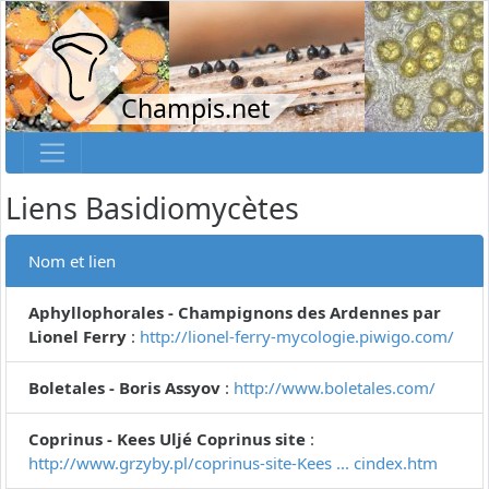
Champis.net
Liens Basidiomycètes
Nom et lien
Aphyllophorales - Champignons des Ardennes par
Lionel Ferry
:
http://lionel-ferry-mycologie.piwigo.com/
Boletales - Boris Assyov
:
http://www.boletales.com/
Coprinus - Kees Uljé Coprinus site
:
http://www.grzyby.pl/coprinus-site-Kees ... cindex.htm