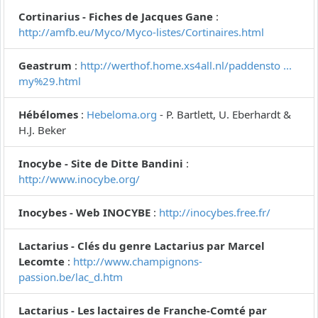
Cortinarius - Fiches de Jacques Gane
:
http://amfb.eu/Myco/Myco-listes/Cortinaires.html
Geastrum
:
http://werthof.home.xs4all.nl/paddensto ...
my%29.html
Hébélomes
:
Hebeloma.org
- P. Bartlett, U. Eberhardt &
H.J. Beker
Inocybe - Site de Ditte Bandini
:
http://www.inocybe.org/
Inocybes - Web INOCYBE
:
http://inocybes.free.fr/
Lactarius - Clés du genre Lactarius par Marcel
Lecomte
:
http://www.champignons-
passion.be/lac_d.htm
Lactarius - Les lactaires de Franche-Comté par