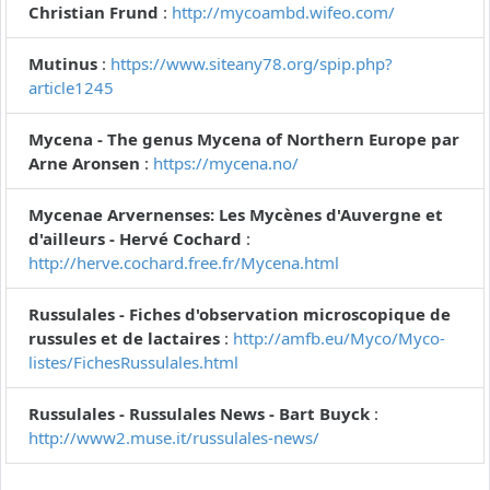
Christian Frund
:
http://mycoambd.wifeo.com/
Mutinus
:
https://www.siteany78.org/spip.php?
article1245
Mycena - The genus Mycena of Northern Europe par
Arne Aronsen
:
https://mycena.no/
Mycenae Arvernenses: Les Mycènes d'Auvergne et
d'ailleurs - Hervé Cochard
:
http://herve.cochard.free.fr/Mycena.html
Russulales - Fiches d'observation microscopique de
russules et de lactaires
:
http://amfb.eu/Myco/Myco-
listes/FichesRussulales.html
Russulales - Russulales News - Bart Buyck
:
http://www2.muse.it/russulales-news/