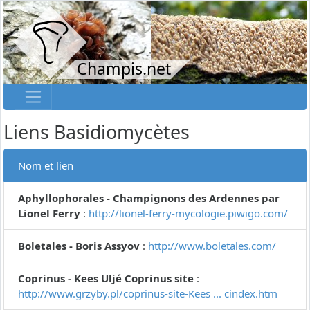
Champis.net
Liens Basidiomycètes
Nom et lien
Aphyllophorales - Champignons des Ardennes par
Lionel Ferry
:
http://lionel-ferry-mycologie.piwigo.com/
Boletales - Boris Assyov
:
http://www.boletales.com/
Coprinus - Kees Uljé Coprinus site
:
http://www.grzyby.pl/coprinus-site-Kees ... cindex.htm