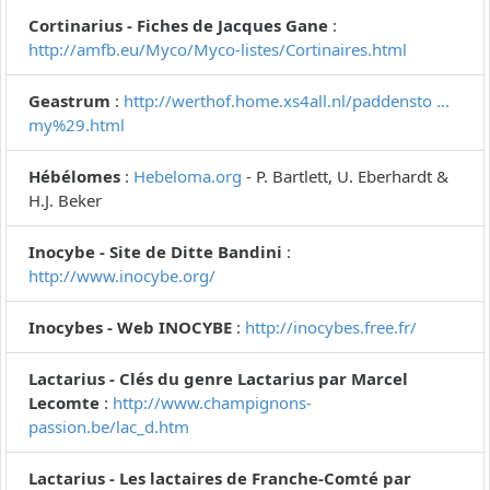
Cortinarius - Fiches de Jacques Gane
:
http://amfb.eu/Myco/Myco-listes/Cortinaires.html
Geastrum
:
http://werthof.home.xs4all.nl/paddensto ...
my%29.html
Hébélomes
:
Hebeloma.org
- P. Bartlett, U. Eberhardt &
H.J. Beker
Inocybe - Site de Ditte Bandini
:
http://www.inocybe.org/
Inocybes - Web INOCYBE
:
http://inocybes.free.fr/
Lactarius - Clés du genre Lactarius par Marcel
Lecomte
:
http://www.champignons-
passion.be/lac_d.htm
Lactarius - Les lactaires de Franche-Comté par