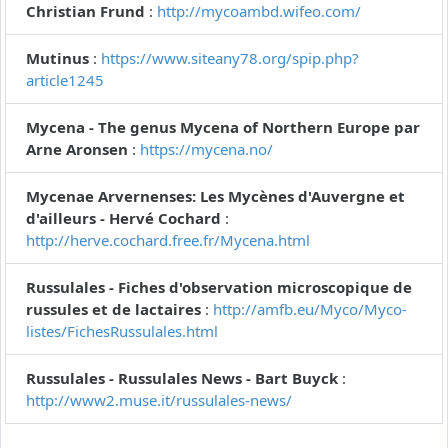
Christian Frund
:
http://mycoambd.wifeo.com/
Mutinus
:
https://www.siteany78.org/spip.php?
article1245
Mycena - The genus Mycena of Northern Europe par
Arne Aronsen
:
https://mycena.no/
Mycenae Arvernenses: Les Mycènes d'Auvergne et
d'ailleurs - Hervé Cochard
:
http://herve.cochard.free.fr/Mycena.html
Russulales - Fiches d'observation microscopique de
russules et de lactaires
:
http://amfb.eu/Myco/Myco-
listes/FichesRussulales.html
Russulales - Russulales News - Bart Buyck
:
http://www2.muse.it/russulales-news/