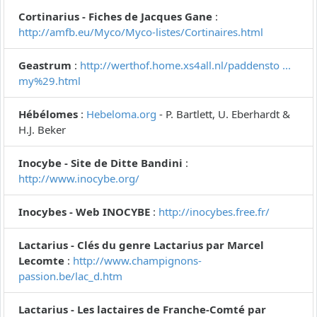
Cortinarius - Fiches de Jacques Gane
:
http://amfb.eu/Myco/Myco-listes/Cortinaires.html
Geastrum
:
http://werthof.home.xs4all.nl/paddensto ...
my%29.html
Hébélomes
:
Hebeloma.org
- P. Bartlett, U. Eberhardt &
H.J. Beker
Inocybe - Site de Ditte Bandini
:
http://www.inocybe.org/
Inocybes - Web INOCYBE
:
http://inocybes.free.fr/
Lactarius - Clés du genre Lactarius par Marcel
Lecomte
:
http://www.champignons-
passion.be/lac_d.htm
Lactarius - Les lactaires de Franche-Comté par