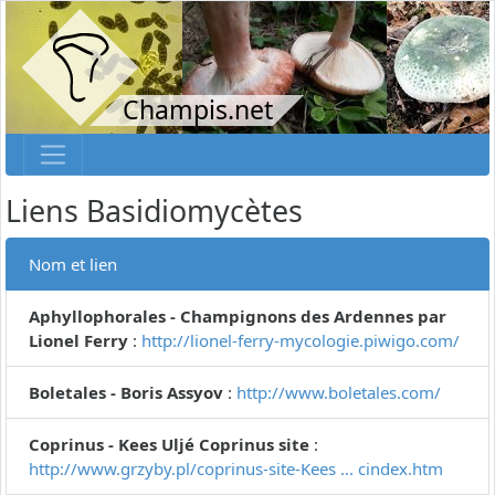
Champis.net
Liens Basidiomycètes
Nom et lien
Aphyllophorales - Champignons des Ardennes par
Lionel Ferry
:
http://lionel-ferry-mycologie.piwigo.com/
Boletales - Boris Assyov
:
http://www.boletales.com/
Coprinus - Kees Uljé Coprinus site
:
http://www.grzyby.pl/coprinus-site-Kees ... cindex.htm