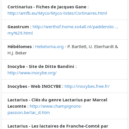
Cortinarius - Fiches de Jacques Gane
:
http://amfb.eu/Myco/Myco-listes/Cortinaires.html
Geastrum
:
http://werthof.home.xs4all.nl/paddensto ...
my%29.html
Hébélomes
:
Hebeloma.org
- P. Bartlett, U. Eberhardt &
H.J. Beker
Inocybe - Site de Ditte Bandini
:
http://www.inocybe.org/
Inocybes - Web INOCYBE
:
http://inocybes.free.fr/
Lactarius - Clés du genre Lactarius par Marcel
Lecomte
:
http://www.champignons-
passion.be/lac_d.htm
Lactarius - Les lactaires de Franche-Comté par