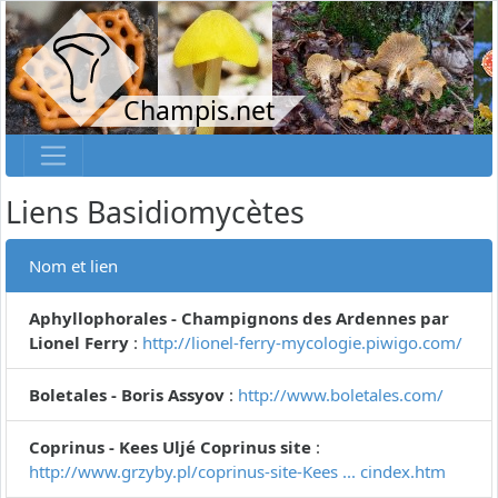
Champis.net
Liens Basidiomycètes
Nom et lien
Aphyllophorales - Champignons des Ardennes par
Lionel Ferry
:
http://lionel-ferry-mycologie.piwigo.com/
Boletales - Boris Assyov
:
http://www.boletales.com/
Coprinus - Kees Uljé Coprinus site
:
http://www.grzyby.pl/coprinus-site-Kees ... cindex.htm