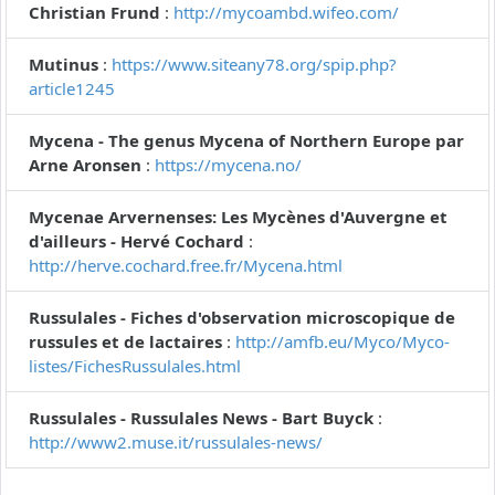
Christian Frund
:
http://mycoambd.wifeo.com/
Mutinus
:
https://www.siteany78.org/spip.php?
article1245
Mycena - The genus Mycena of Northern Europe par
Arne Aronsen
:
https://mycena.no/
Mycenae Arvernenses: Les Mycènes d'Auvergne et
d'ailleurs - Hervé Cochard
:
http://herve.cochard.free.fr/Mycena.html
Russulales - Fiches d'observation microscopique de
russules et de lactaires
:
http://amfb.eu/Myco/Myco-
listes/FichesRussulales.html
Russulales - Russulales News - Bart Buyck
:
http://www2.muse.it/russulales-news/