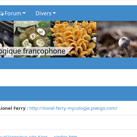
Forum
Divers
logique francophone
ionel Ferry
:
http://lionel-ferry-mycologie.piwigo.com/
.pl/coprinus-site-Kees ... cindex.htm