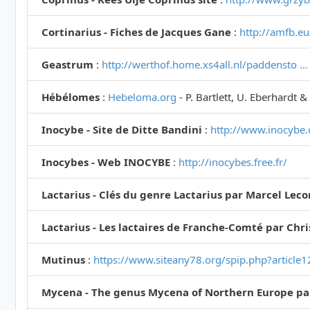
Cortinarius - Fiches de Jacques Gane
:
http://amfb.eu
Geastrum
:
http://werthof.home.xs4all.nl/paddensto .
Hébélomes
:
Hebeloma.org
- P. Bartlett, U. Eberhardt &
Inocybe - Site de Ditte Bandini
:
http://www.inocybe.
Inocybes - Web INOCYBE
:
http://inocybes.free.fr/
Lactarius - Clés du genre Lactarius par Marcel Lec
Lactarius - Les lactaires de Franche-Comté par Chr
Mutinus
:
https://www.siteany78.org/spip.php?article
Mycena - The genus Mycena of Northern Europe pa