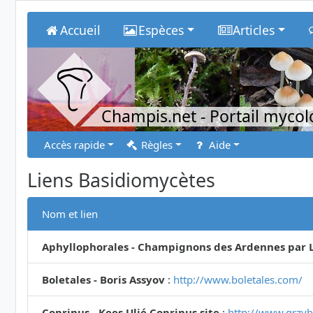
Accueil
Espèces
Articles
Champis.net
- Portail myco
Accès rapide
Règles
Aide
Liens Basidiomycètes
Nom et lien
Aphyllophorales - Champignons des Ardennes par L
Boletales - Boris Assyov
:
http://www.boletales.com/
Coprinus - Kees Uljé Coprinus site
:
http://www.grzyby