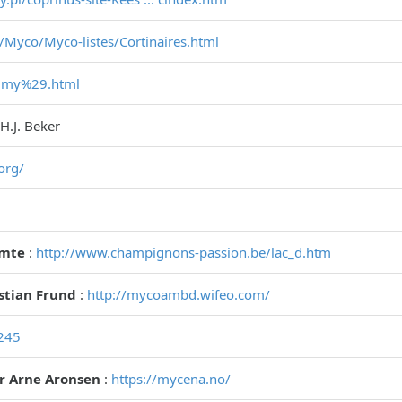
/Myco/Myco-listes/Cortinaires.html
.. my%29.html
 H.J. Beker
org/
omte
:
http://www.champignons-passion.be/lac_d.htm
istian Frund
:
http://mycoambd.wifeo.com/
1245
r Arne Aronsen
:
https://mycena.no/