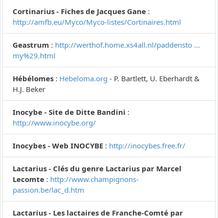
Cortinarius - Fiches de Jacques Gane
:
http://amfb.eu/Myco/Myco-listes/Cortinaires.html
Geastrum
:
http://werthof.home.xs4all.nl/paddensto ...
my%29.html
Hébélomes
:
Hebeloma.org
- P. Bartlett, U. Eberhardt &
H.J. Beker
Inocybe - Site de Ditte Bandini
:
http://www.inocybe.org/
Inocybes - Web INOCYBE
:
http://inocybes.free.fr/
Lactarius - Clés du genre Lactarius par Marcel
Lecomte
:
http://www.champignons-
passion.be/lac_d.htm
Lactarius - Les lactaires de Franche-Comté par