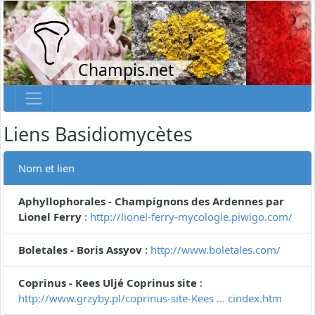
Champis.net
Liens Basidiomycètes
Nom et lien
Aphyllophorales - Champignons des Ardennes par
Lionel Ferry
:
http://lionel-ferry-mycologie.piwigo.com/
Boletales - Boris Assyov
:
http://www.boletales.com/
Coprinus - Kees Uljé Coprinus site
:
http://www.grzyby.pl/coprinus-site-Kees ... cindex.htm