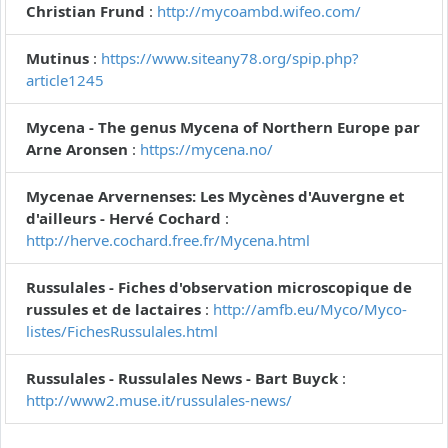
Christian Frund
:
http://mycoambd.wifeo.com/
Mutinus
:
https://www.siteany78.org/spip.php?
article1245
Mycena - The genus Mycena of Northern Europe par
Arne Aronsen
:
https://mycena.no/
Mycenae Arvernenses: Les Mycènes d'Auvergne et
d'ailleurs - Hervé Cochard
:
http://herve.cochard.free.fr/Mycena.html
Russulales - Fiches d'observation microscopique de
russules et de lactaires
:
http://amfb.eu/Myco/Myco-
listes/FichesRussulales.html
Russulales - Russulales News - Bart Buyck
:
http://www2.muse.it/russulales-news/