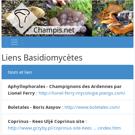
Champis.net
Liens Basidiomycètes
Nom et lien
Aphyllophorales - Champignons des Ardennes par
Lionel Ferry
:
http://lionel-ferry-mycologie.piwigo.com/
Boletales - Boris Assyov
:
http://www.boletales.com/
Coprinus - Kees Uljé Coprinus site
:
http://www.grzyby.pl/coprinus-site-Kees ... cindex.htm