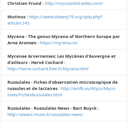
Christian Frund
:
http://mycoambd.wifeo.com/
Mutinus
:
https://www.siteany78.org/spip.php?
article1245
Mycena - The genus Mycena of Northern Europe par
Arne Aronsen
:
https://mycena.no/
Mycenae Arvernenses: Les Mycènes d'Auvergne et
d'ailleurs - Hervé Cochard
:
http://herve.cochard.free.fr/Mycena.html
Russulales - Fiches d'observation microscopique de
russules et de lactaires
:
http://amfb.eu/Myco/Myco-
listes/FichesRussulales.html
Russulales - Russulales News - Bart Buyck
:
http://www2.muse.it/russulales-news/