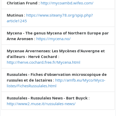
Christian Frund
:
http://mycoambd.wifeo.com/
Mutinus
:
https://www.siteany78.org/spip.php?
article1245
Mycena - The genus Mycena of Northern Europe par
Arne Aronsen
:
https://mycena.no/
Mycenae Arvernenses: Les Mycènes d'Auvergne et
d'ailleurs - Hervé Cochard
:
http://herve.cochard.free.fr/Mycena.html
Russulales - Fiches d'observation microscopique de
russules et de lactaires
:
http://amfb.eu/Myco/Myco-
listes/FichesRussulales.html
Russulales - Russulales News - Bart Buyck
:
http://www2.muse.it/russulales-news/