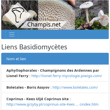
Champis.net
Liens Basidiomycètes
Nom et lien
Aphyllophorales - Champignons des Ardennes par
Lionel Ferry
:
http://lionel-ferry-mycologie.piwigo.com/
Boletales - Boris Assyov
:
http://www.boletales.com/
Coprinus - Kees Uljé Coprinus site
:
http://www.grzyby.pl/coprinus-site-Kees ... cindex.htm