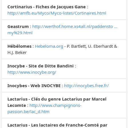
Cortinarius - Fiches de Jacques Gane
:
http://amfb.eu/Myco/Myco-listes/Cortinaires.html
Geastrum
:
http://werthof.home.xs4all.nl/paddensto ...
my%29.html
Hébélomes
:
Hebeloma.org
- P. Bartlett, U. Eberhardt &
H.J. Beker
Inocybe - Site de Ditte Bandini
:
http://www.inocybe.org/
Inocybes - Web INOCYBE
:
http://inocybes.free.fr/
Lactarius - Clés du genre Lactarius par Marcel
Lecomte
:
http://www.champignons-
passion.be/lac_d.htm
Lactarius - Les lactaires de Franche-Comté par