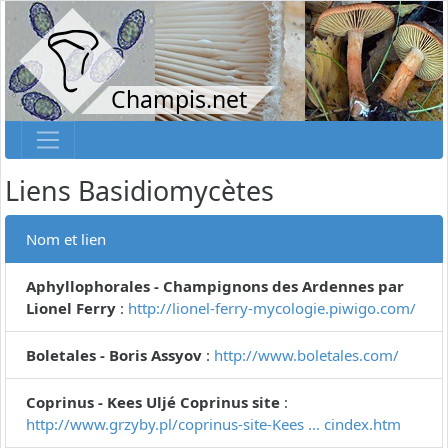
Champis.net
Liens Basidiomycètes
Nom et lien
Aphyllophorales - Champignons des Ardennes par
Lionel Ferry
:
http://lionel-ferry-mycologie.piwigo.com/
Boletales - Boris Assyov
:
http://www.boletales.com/
Coprinus - Kees Uljé Coprinus site
:
http://www.grzyby.pl/coprinus-site-Kees ... cindex.htm