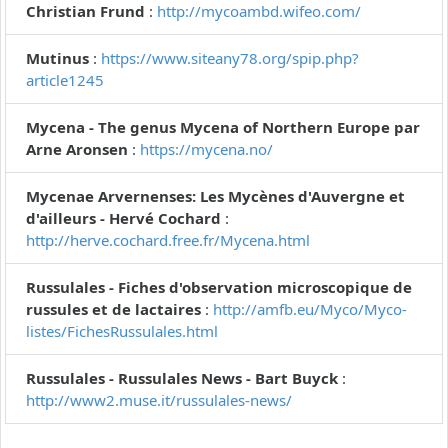
Christian Frund
:
http://mycoambd.wifeo.com/
Mutinus
:
https://www.siteany78.org/spip.php?
article1245
Mycena - The genus Mycena of Northern Europe par
Arne Aronsen
:
https://mycena.no/
Mycenae Arvernenses: Les Mycènes d'Auvergne et
d'ailleurs - Hervé Cochard
:
http://herve.cochard.free.fr/Mycena.html
Russulales - Fiches d'observation microscopique de
russules et de lactaires
:
http://amfb.eu/Myco/Myco-
listes/FichesRussulales.html
Russulales - Russulales News - Bart Buyck
:
http://www2.muse.it/russulales-news/