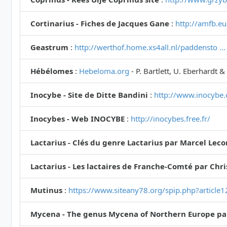
Cortinarius - Fiches de Jacques Gane
:
http://amfb.eu
Geastrum
:
http://werthof.home.xs4all.nl/paddensto .
Hébélomes
:
Hebeloma.org
- P. Bartlett, U. Eberhardt &
Inocybe - Site de Ditte Bandini
:
http://www.inocybe.
Inocybes - Web INOCYBE
:
http://inocybes.free.fr/
Lactarius - Clés du genre Lactarius par Marcel Lec
Lactarius - Les lactaires de Franche-Comté par Chr
Mutinus
:
https://www.siteany78.org/spip.php?article
Mycena - The genus Mycena of Northern Europe pa