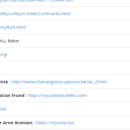
/Myco/Myco-listes/Cortinaires.html
.. my%29.html
 H.J. Beker
org/
omte
:
http://www.champignons-passion.be/lac_d.htm
istian Frund
:
http://mycoambd.wifeo.com/
1245
r Arne Aronsen
:
https://mycena.no/