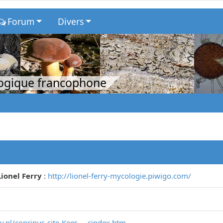
Forum
Divers
logique francophone
ionel Ferry
:
http://lionel-ferry-mycologie.piwigo.com/
.pl/coprinus-site-Kees ... cindex.htm