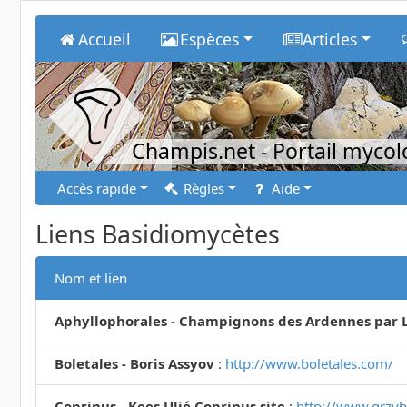
Accueil
Espèces
Articles
Champis.net
- Portail myco
Accès rapide
Règles
Aide
Liens Basidiomycètes
Nom et lien
Aphyllophorales - Champignons des Ardennes par L
Boletales - Boris Assyov
:
http://www.boletales.com/
Coprinus - Kees Uljé Coprinus site
:
http://www.grzyby