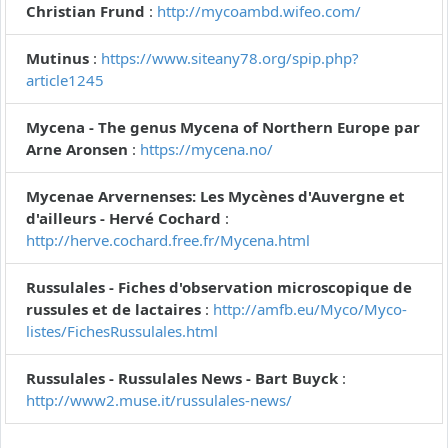
Christian Frund
:
http://mycoambd.wifeo.com/
Mutinus
:
https://www.siteany78.org/spip.php?
article1245
Mycena - The genus Mycena of Northern Europe par
Arne Aronsen
:
https://mycena.no/
Mycenae Arvernenses: Les Mycènes d'Auvergne et
d'ailleurs - Hervé Cochard
:
http://herve.cochard.free.fr/Mycena.html
Russulales - Fiches d'observation microscopique de
russules et de lactaires
:
http://amfb.eu/Myco/Myco-
listes/FichesRussulales.html
Russulales - Russulales News - Bart Buyck
:
http://www2.muse.it/russulales-news/