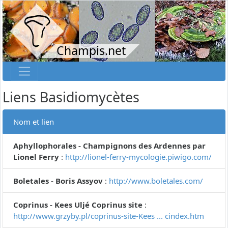
Champis.net
Liens Basidiomycètes
Nom et lien
Aphyllophorales - Champignons des Ardennes par
Lionel Ferry
:
http://lionel-ferry-mycologie.piwigo.com/
Boletales - Boris Assyov
:
http://www.boletales.com/
Coprinus - Kees Uljé Coprinus site
:
http://www.grzyby.pl/coprinus-site-Kees ... cindex.htm