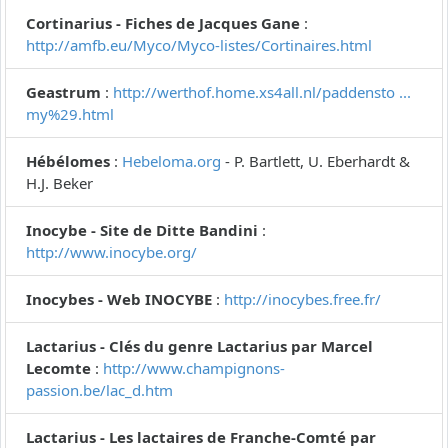
Cortinarius - Fiches de Jacques Gane
:
http://amfb.eu/Myco/Myco-listes/Cortinaires.html
Geastrum
:
http://werthof.home.xs4all.nl/paddensto ...
my%29.html
Hébélomes
:
Hebeloma.org
- P. Bartlett, U. Eberhardt &
H.J. Beker
Inocybe - Site de Ditte Bandini
:
http://www.inocybe.org/
Inocybes - Web INOCYBE
:
http://inocybes.free.fr/
Lactarius - Clés du genre Lactarius par Marcel
Lecomte
:
http://www.champignons-
passion.be/lac_d.htm
Lactarius - Les lactaires de Franche-Comté par