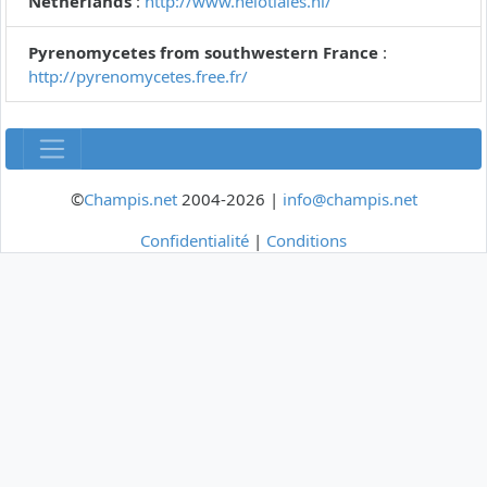
Netherlands
:
http://www.helotiales.nl/
Pyrenomycetes from southwestern France
:
http://pyrenomycetes.free.fr/
©
Champis.net
2004-2026 |
info@champis.net
Confidentialité
|
Conditions