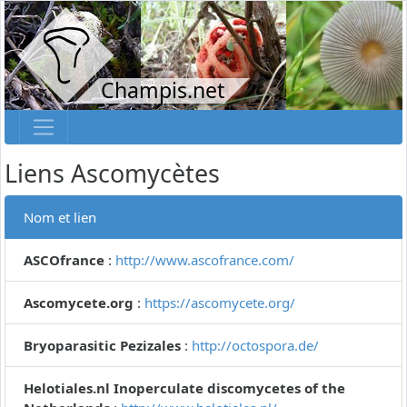
Champis.net
Liens Ascomycètes
Nom et lien
ASCOfrance
:
http://www.ascofrance.com/
Ascomycete.org
:
https://ascomycete.org/
Bryoparasitic Pezizales
:
http://octospora.de/
Helotiales.nl Inoperculate discomycetes of the