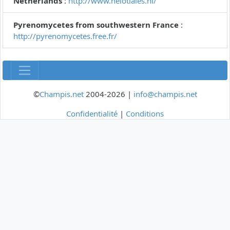
Netherlands
:
http://www.helotiales.nl/
Pyrenomycetes from southwestern France
:
http://pyrenomycetes.free.fr/
©
Champis.net
2004-2026 |
info@champis.net
Confidentialité
|
Conditions