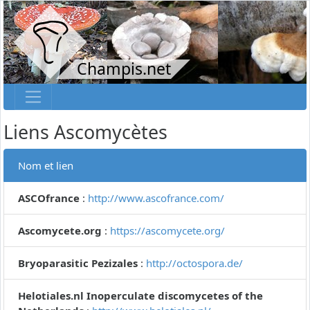
Champis.net
Liens Ascomycètes
Nom et lien
ASCOfrance
:
http://www.ascofrance.com/
Ascomycete.org
:
https://ascomycete.org/
Bryoparasitic Pezizales
:
http://octospora.de/
Helotiales.nl Inoperculate discomycetes of the