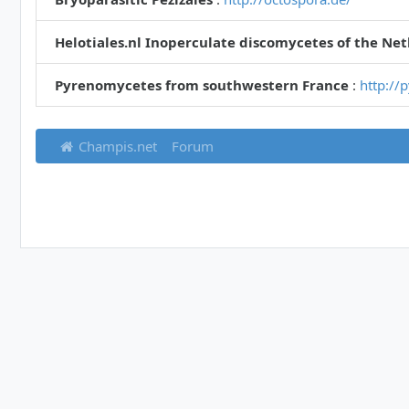
Helotiales.nl Inoperculate discomycetes of the Ne
Pyrenomycetes from southwestern France
:
http://
Champis.net
Forum