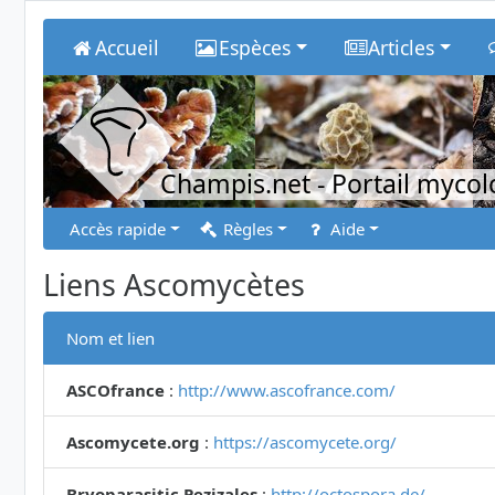
Accueil
Espèces
Articles
Champis.net
- Portail myco
Accès rapide
Règles
Aide
Liens Ascomycètes
Nom et lien
ASCOfrance
:
http://www.ascofrance.com/
Ascomycete.org
:
https://ascomycete.org/
Bryoparasitic Pezizales
:
http://octospora.de/