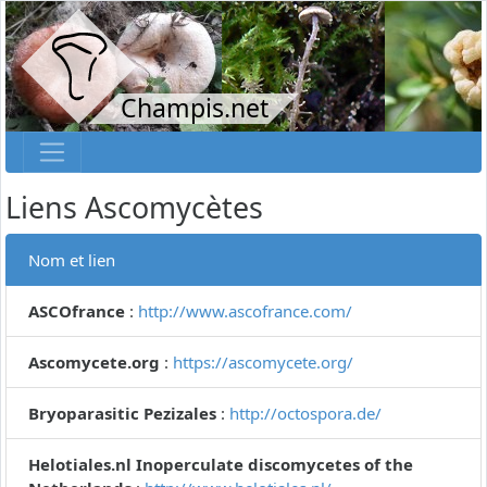
Champis.net
Liens Ascomycètes
Nom et lien
ASCOfrance
:
http://www.ascofrance.com/
Ascomycete.org
:
https://ascomycete.org/
Bryoparasitic Pezizales
:
http://octospora.de/
Helotiales.nl Inoperculate discomycetes of the