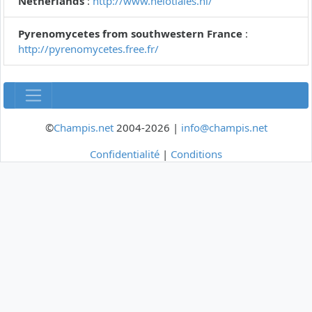
Netherlands
:
http://www.helotiales.nl/
Pyrenomycetes from southwestern France
:
http://pyrenomycetes.free.fr/
©
Champis.net
2004-2026 |
info@champis.net
Confidentialité
|
Conditions