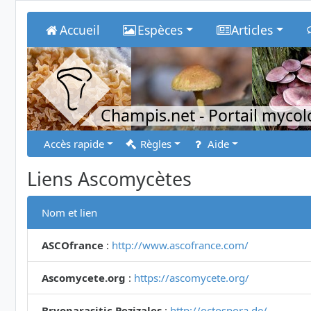
Accueil
Espèces
Articles
Champis.net
- Portail myco
Accès rapide
Règles
Aide
Liens Ascomycètes
Nom et lien
ASCOfrance
:
http://www.ascofrance.com/
Ascomycete.org
:
https://ascomycete.org/
Bryoparasitic Pezizales
:
http://octospora.de/