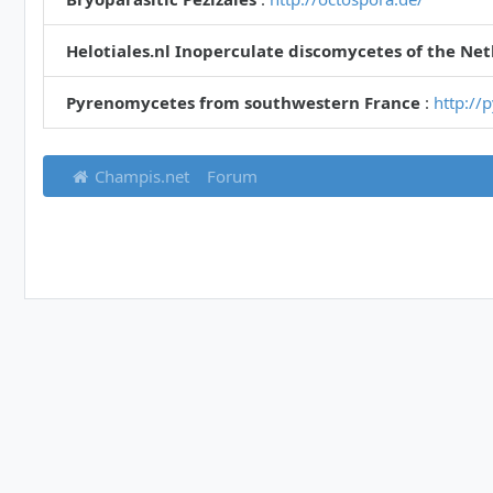
Helotiales.nl Inoperculate discomycetes of the Ne
Pyrenomycetes from southwestern France
:
http://
Champis.net
Forum