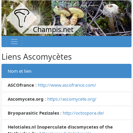
Champis.net
Liens Ascomycètes
Nom et lien
ASCOfrance
:
http://www.ascofrance.com/
Ascomycete.org
:
https://ascomycete.org/
Bryoparasitic Pezizales
:
http://octospora.de/
Helotiales.nl Inoperculate discomycetes of the