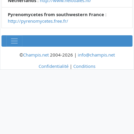
Netherlands
:
http://www.helotiales.nl/
Pyrenomycetes from southwestern France
:
http://pyrenomycetes.free.fr/
©
Champis.net
2004-2026 |
info@champis.net
Confidentialité
|
Conditions