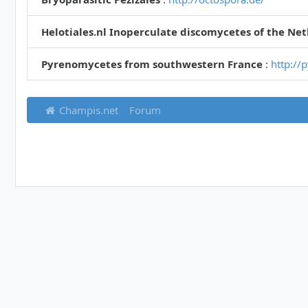
Helotiales.nl Inoperculate discomycetes of the Ne
Pyrenomycetes from southwestern France
:
http://
Champis.net
Forum