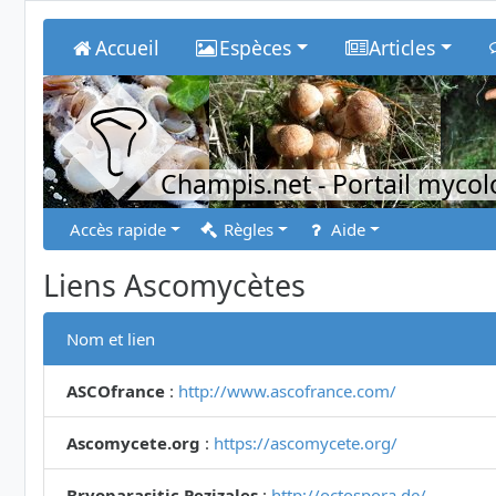
Accueil
Espèces
Articles
Champis.net
- Portail myco
Accès rapide
Règles
Aide
Liens Ascomycètes
Nom et lien
ASCOfrance
:
http://www.ascofrance.com/
Ascomycete.org
:
https://ascomycete.org/
Bryoparasitic Pezizales
:
http://octospora.de/