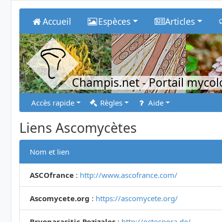
Accueil
Espèces
Articles
Champis.net
- Portail myco
Accès rapide
Règles
Aide
Liens Ascomycètes
Nom et lien
ASCOfrance
:
http://www.ascofrance.com/
Ascomycete.org
:
https://ascomycete.org/
Bryoparasitic Pezizales
:
http://octospora.de/