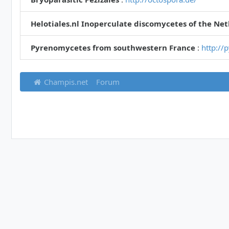
Helotiales.nl Inoperculate discomycetes of the Ne
Pyrenomycetes from southwestern France
:
http://
Champis.net
Forum