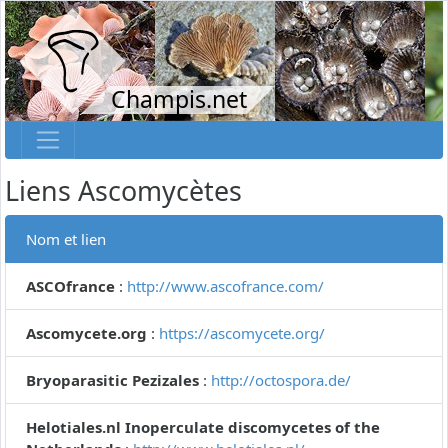
Champis.net
Liens Ascomycètes
Nom et lien
ASCOfrance
:
http://www.ascofrance.com/
Ascomycete.org
:
https://ascomycete.org/
Bryoparasitic Pezizales
:
http://octospora.de/
Helotiales.nl Inoperculate discomycetes of the