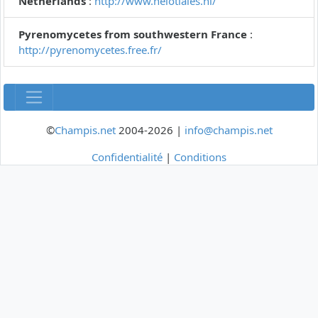
Netherlands
:
http://www.helotiales.nl/
Pyrenomycetes from southwestern France
:
http://pyrenomycetes.free.fr/
©
Champis.net
2004-2026 |
info@champis.net
Confidentialité
|
Conditions