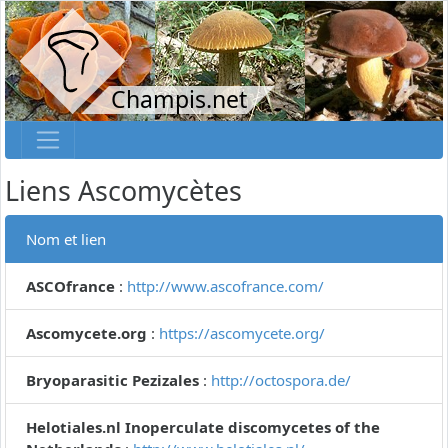
Champis.net
Liens Ascomycètes
Nom et lien
ASCOfrance
:
http://www.ascofrance.com/
Ascomycete.org
:
https://ascomycete.org/
Bryoparasitic Pezizales
:
http://octospora.de/
Helotiales.nl Inoperculate discomycetes of the