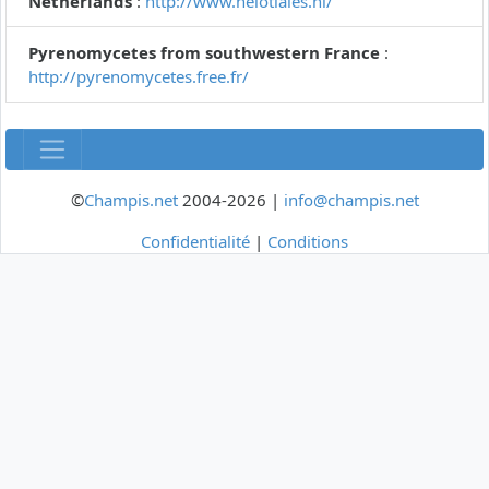
Netherlands
:
http://www.helotiales.nl/
Pyrenomycetes from southwestern France
:
http://pyrenomycetes.free.fr/
©
Champis.net
2004-2026 |
info@champis.net
Confidentialité
|
Conditions