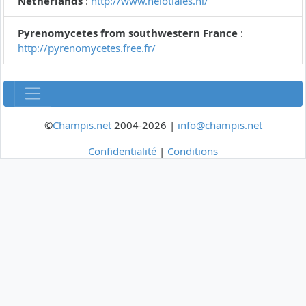
Netherlands
:
http://www.helotiales.nl/
Pyrenomycetes from southwestern France
:
http://pyrenomycetes.free.fr/
©
Champis.net
2004-2026 |
info@champis.net
Confidentialité
|
Conditions