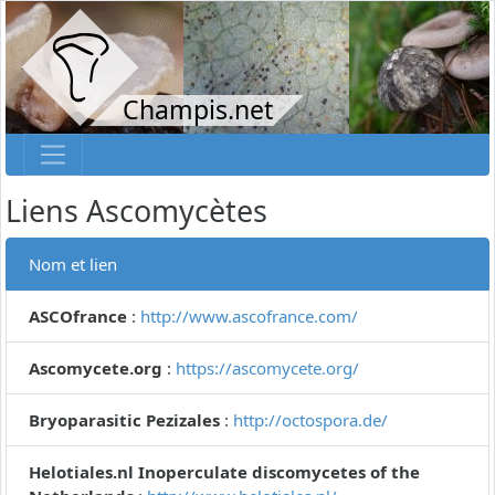
Champis.net
Liens Ascomycètes
Nom et lien
ASCOfrance
:
http://www.ascofrance.com/
Ascomycete.org
:
https://ascomycete.org/
Bryoparasitic Pezizales
:
http://octospora.de/
Helotiales.nl Inoperculate discomycetes of the