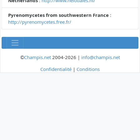
Netherlands
:
http://www.helotiales.nl/
Pyrenomycetes from southwestern France
:
http://pyrenomycetes.free.fr/
©
Champis.net
2004-2026 |
info@champis.net
Confidentialité
|
Conditions