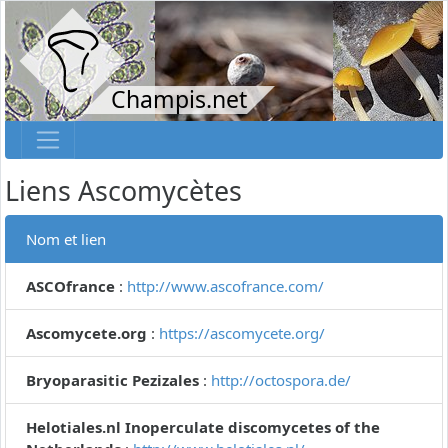
Champis.net
Liens Ascomycètes
Nom et lien
ASCOfrance
:
http://www.ascofrance.com/
Ascomycete.org
:
https://ascomycete.org/
Bryoparasitic Pezizales
:
http://octospora.de/
Helotiales.nl Inoperculate discomycetes of the