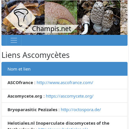
Champis.net
Liens Ascomycètes
Nom et lien
ASCOfrance
:
http://www.ascofrance.com/
Ascomycete.org
:
https://ascomycete.org/
Bryoparasitic Pezizales
:
http://octospora.de/
Helotiales.nl Inoperculate discomycetes of the