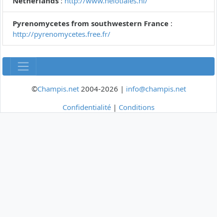
Netherlands
:
http://www.helotiales.nl/
Pyrenomycetes from southwestern France
:
http://pyrenomycetes.free.fr/
©
Champis.net
2004-2026 |
info@champis.net
Confidentialité
|
Conditions