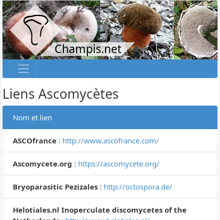
Champis.net
Liens Ascomycètes
Nom et lien
ASCOfrance
:
http://www.ascofrance.com/
Ascomycete.org
:
https://ascomycete.org/
Bryoparasitic Pezizales
:
http://octospora.de/
Helotiales.nl Inoperculate discomycetes of the