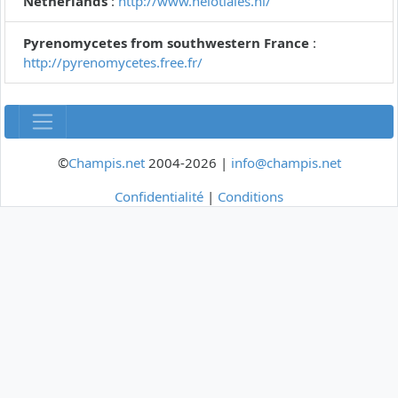
Netherlands
:
http://www.helotiales.nl/
Pyrenomycetes from southwestern France
:
http://pyrenomycetes.free.fr/
©
Champis.net
2004-2026 |
info@champis.net
Confidentialité
|
Conditions