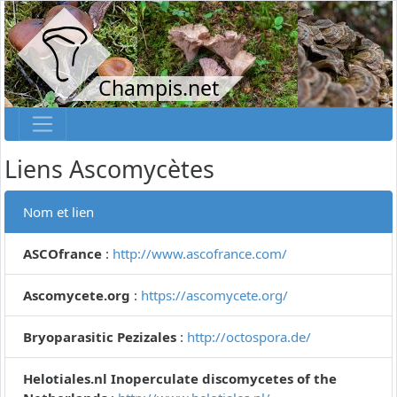
Champis.net
Liens Ascomycètes
Nom et lien
ASCOfrance
:
http://www.ascofrance.com/
Ascomycete.org
:
https://ascomycete.org/
Bryoparasitic Pezizales
:
http://octospora.de/
Helotiales.nl Inoperculate discomycetes of the