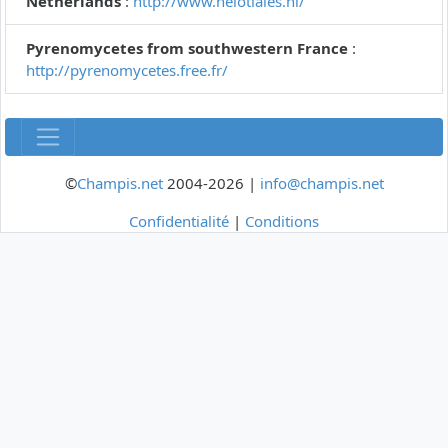
Netherlands
:
http://www.helotiales.nl/
Pyrenomycetes from southwestern France
:
http://pyrenomycetes.free.fr/
©
Champis.net
2004-2026 |
info@champis.net
Confidentialité
|
Conditions