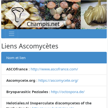
Champis.net
Liens Ascomycètes
Nom et lien
ASCOfrance
:
http://www.ascofrance.com/
Ascomycete.org
:
https://ascomycete.org/
Bryoparasitic Pezizales
:
http://octospora.de/
Helotiales.nl Inoperculate discomycetes of the