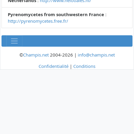
Netherlands
:
http://www.helotiales.nl/
Pyrenomycetes from southwestern France
:
http://pyrenomycetes.free.fr/
©
Champis.net
2004-2026 |
info@champis.net
Confidentialité
|
Conditions