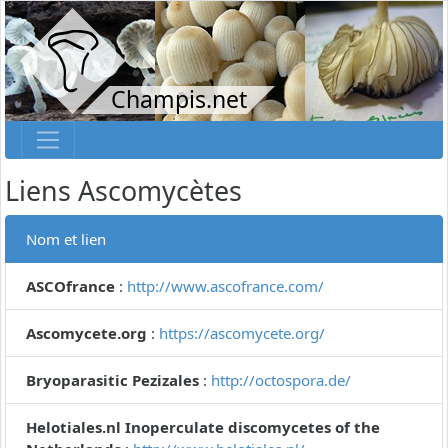
Champis.net
Liens Ascomycètes
Nom et lien
ASCOfrance
:
http://www.ascofrance.com/
Ascomycete.org
:
https://ascomycete.org/
Bryoparasitic Pezizales
:
http://octospora.de/
Helotiales.nl Inoperculate discomycetes of the