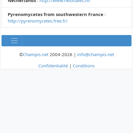
Netherlands
:
http://www.helotiales.nl/
Pyrenomycetes from southwestern France
:
http://pyrenomycetes.free.fr/
©
Champis.net
2004-2026 |
info@champis.net
Confidentialité
|
Conditions