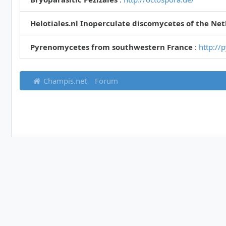
Helotiales.nl Inoperculate discomycetes of the Ne
Pyrenomycetes from southwestern France
:
http://
Champis.net
Forum