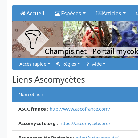
Accueil
Espèces
Articles
Champis.net
- Portail myco
Accès rapide
Règles
Aide
Liens Ascomycètes
Nom et lien
ASCOfrance
:
http://www.ascofrance.com/
Ascomycete.org
:
https://ascomycete.org/
Bryoparasitic Pezizales
:
http://octospora.de/