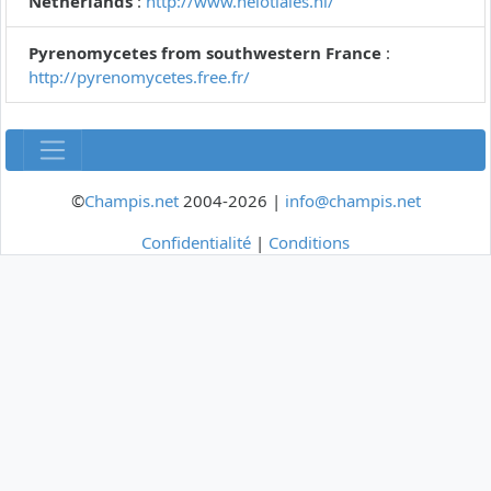
Netherlands
:
http://www.helotiales.nl/
Pyrenomycetes from southwestern France
:
http://pyrenomycetes.free.fr/
©
Champis.net
2004-2026 |
info@champis.net
Confidentialité
|
Conditions