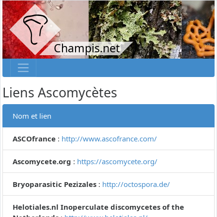
Champis.net
Liens Ascomycètes
Nom et lien
ASCOfrance
:
http://www.ascofrance.com/
Ascomycete.org
:
https://ascomycete.org/
Bryoparasitic Pezizales
:
http://octospora.de/
Helotiales.nl Inoperculate discomycetes of the