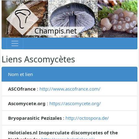
Champis.net
Liens Ascomycètes
Nom et lien
ASCOfrance
:
http://www.ascofrance.com/
Ascomycete.org
:
https://ascomycete.org/
Bryoparasitic Pezizales
:
http://octospora.de/
Helotiales.nl Inoperculate discomycetes of the