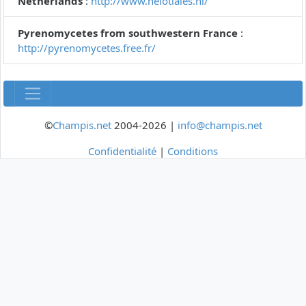
Netherlands
:
http://www.helotiales.nl/
Pyrenomycetes from southwestern France
:
http://pyrenomycetes.free.fr/
©
Champis.net
2004-2026 |
info@champis.net
Confidentialité
|
Conditions