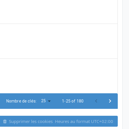
25
Nombre de clés:
1-25 of 180
Supprimer les cookies
Heures au format
UTC+02:00