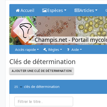
Accueil
Espèces
Articles
Champis.net
- Portail myco
Accès rapide
Règles
Aide
Clés de détermination
AJOUTER UNE CLÉ DE DÉTERMINATION
clés de détermination
25