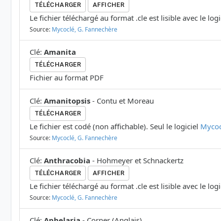
TÉLÉCHARGER
AFFICHER
Le fichier téléchargé au format .cle est lisible avec le log
Source:
Mycoclé, G. Fannechère
Clé
:
Amanita
TÉLÉCHARGER
Fichier au format PDF
Clé
:
Amanitopsis
-
Contu et Moreau
TÉLÉCHARGER
Le fichier est codé (non affichable). Seul le logiciel
Mycoc
Source:
Mycoclé, G. Fannechère
Clé
:
Anthracobia
-
Hohmeyer et Schnackertz
TÉLÉCHARGER
AFFICHER
Le fichier téléchargé au format .cle est lisible avec le log
Source:
Mycoclé, G. Fannechère
Clé
:
Aphelaria
-
Corner
(
Anglais
)