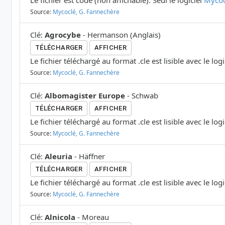
Le fichier est codé (non affichable). Seul le logiciel
Mycoc
Source:
Mycoclé, G. Fannechère
Clé
:
Agrocybe
-
Hermanson
(
Anglais
)
TÉLÉCHARGER
AFFICHER
Le fichier téléchargé au format .cle est lisible avec le log
Source:
Mycoclé, G. Fannechère
Clé
:
Albomagister Europe
-
Schwab
TÉLÉCHARGER
AFFICHER
Le fichier téléchargé au format .cle est lisible avec le log
Source:
Mycoclé, G. Fannechère
Clé
:
Aleuria
-
Häffner
TÉLÉCHARGER
AFFICHER
Le fichier téléchargé au format .cle est lisible avec le log
Source:
Mycoclé, G. Fannechère
Clé
:
Alnicola
-
Moreau