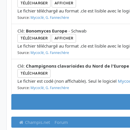
TÉLÉCHARGER
AFFICHER
Le fichier téléchargé au format .cle est lisible avec le log
Source:
Mycoclé, G. Fannechère
Clé
:
Bonomyces Europe
-
Schwab
TÉLÉCHARGER
AFFICHER
Le fichier téléchargé au format .cle est lisible avec le log
Source:
Mycoclé, G. Fannechère
Clé
:
Champignons clavarioides du Nord de l'Europe
TÉLÉCHARGER
Le fichier est codé (non affichable). Seul le logiciel
Mycoc
Source:
Mycoclé, G. Fannechère
Champis.net
Forum