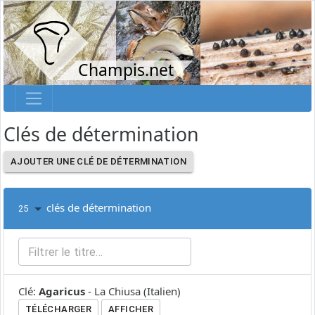
Champis.net
Clés de détermination
AJOUTER UNE CLÉ DE DÉTERMINATION
clés de détermination
25
Clé
:
Agaricus
-
La Chiusa
(
Italien
)
TÉLÉCHARGER
AFFICHER