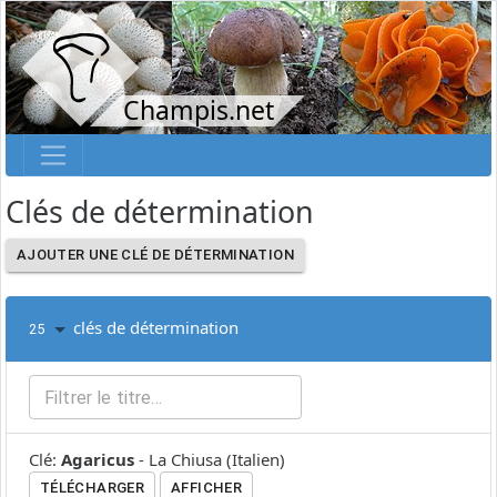
Champis.net
Clés de détermination
AJOUTER UNE CLÉ DE DÉTERMINATION
clés de détermination
25
Clé
:
Agaricus
-
La Chiusa
(
Italien
)
TÉLÉCHARGER
AFFICHER