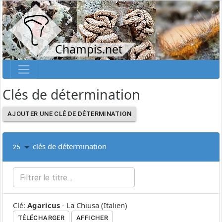
Champis.net
Clés de détermination
AJOUTER UNE CLÉ DE DÉTERMINATION
clés de détermination
25
Clé
:
Agaricus
-
La Chiusa
(
Italien
)
TÉLÉCHARGER
AFFICHER