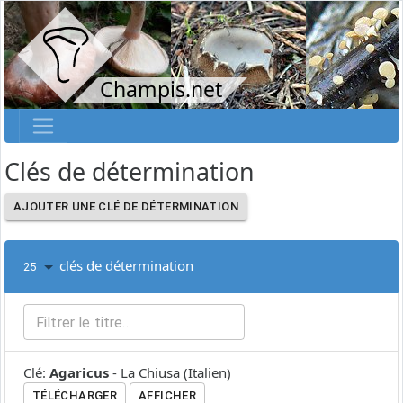
Champis.net
Clés de détermination
AJOUTER UNE CLÉ DE DÉTERMINATION
clés de détermination
25
Clé
:
Agaricus
-
La Chiusa
(
Italien
)
TÉLÉCHARGER
AFFICHER