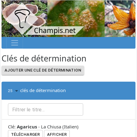
Champis.net
Clés de détermination
AJOUTER UNE CLÉ DE DÉTERMINATION
clés de détermination
25
Clé
:
Agaricus
-
La Chiusa
(
Italien
)
TÉLÉCHARGER
AFFICHER