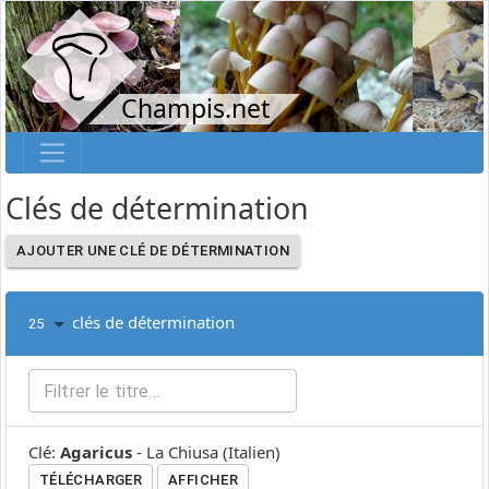
Champis.net
Clés de détermination
AJOUTER UNE CLÉ DE DÉTERMINATION
clés de détermination
25
Clé
:
Agaricus
-
La Chiusa
(
Italien
)
TÉLÉCHARGER
AFFICHER