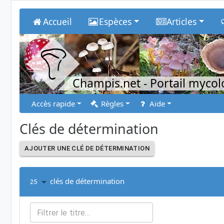
Accueil
Espèces
Articles
Champis.net
- Portail myco
Accès rapide
Règles
Aide
Clés de détermination
AJOUTER UNE CLÉ DE DÉTERMINATION
clés de détermination
25