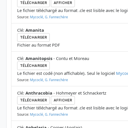
TÉLÉCHARGER
AFFICHER
Le fichier téléchargé au format .cle est lisible avec le log
Source:
Mycoclé, G. Fannechère
Clé
:
Amanita
TÉLÉCHARGER
Fichier au format PDF
Clé
:
Amanitopsis
-
Contu et Moreau
TÉLÉCHARGER
Le fichier est codé (non affichable). Seul le logiciel
Mycoc
Source:
Mycoclé, G. Fannechère
Clé
:
Anthracobia
-
Hohmeyer et Schnackertz
TÉLÉCHARGER
AFFICHER
Le fichier téléchargé au format .cle est lisible avec le log
Source:
Mycoclé, G. Fannechère
Clé
:
Aphelaria
-
Corner
(
Anglais
)