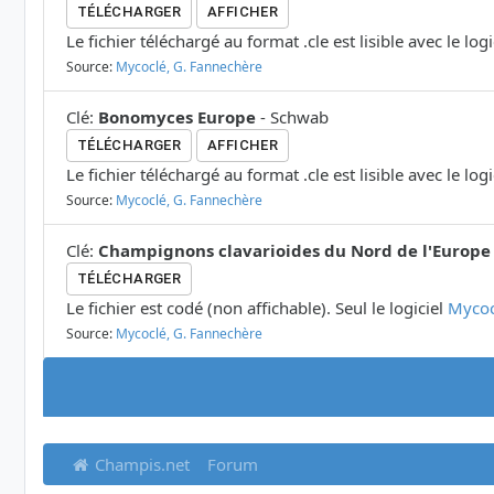
TÉLÉCHARGER
AFFICHER
Le fichier téléchargé au format .cle est lisible avec le log
Source:
Mycoclé, G. Fannechère
Clé
:
Bonomyces Europe
-
Schwab
TÉLÉCHARGER
AFFICHER
Le fichier téléchargé au format .cle est lisible avec le log
Source:
Mycoclé, G. Fannechère
Clé
:
Champignons clavarioides du Nord de l'Europe
TÉLÉCHARGER
Le fichier est codé (non affichable). Seul le logiciel
Mycoc
Source:
Mycoclé, G. Fannechère
Champis.net
Forum