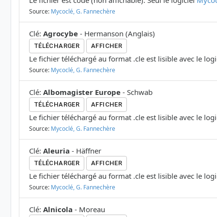
Le fichier est codé (non affichable). Seul le logiciel
Mycoc
Source:
Mycoclé, G. Fannechère
Clé
:
Agrocybe
-
Hermanson
(
Anglais
)
TÉLÉCHARGER
AFFICHER
Le fichier téléchargé au format .cle est lisible avec le log
Source:
Mycoclé, G. Fannechère
Clé
:
Albomagister Europe
-
Schwab
TÉLÉCHARGER
AFFICHER
Le fichier téléchargé au format .cle est lisible avec le log
Source:
Mycoclé, G. Fannechère
Clé
:
Aleuria
-
Häffner
TÉLÉCHARGER
AFFICHER
Le fichier téléchargé au format .cle est lisible avec le log
Source:
Mycoclé, G. Fannechère
Clé
:
Alnicola
-
Moreau