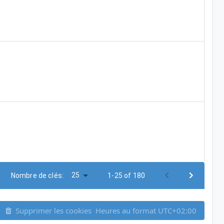
25
Nombre de clés:
1-25 of 180
Supprimer les cookies
Heures au format
UTC+02:00