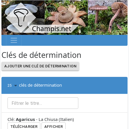
Champis.net
Clés de détermination
AJOUTER UNE CLÉ DE DÉTERMINATION
clés de détermination
25
Clé
:
Agaricus
-
La Chiusa
(
Italien
)
TÉLÉCHARGER
AFFICHER