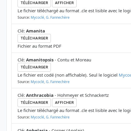
TÉLÉCHARGER
AFFICHER
Le fichier téléchargé au format .cle est lisible avec le log
Source:
Mycoclé, G. Fannechère
Clé
:
Amanita
TÉLÉCHARGER
Fichier au format PDF
Clé
:
Amanitopsis
-
Contu et Moreau
TÉLÉCHARGER
Le fichier est codé (non affichable). Seul le logiciel
Mycoc
Source:
Mycoclé, G. Fannechère
Clé
:
Anthracobia
-
Hohmeyer et Schnackertz
TÉLÉCHARGER
AFFICHER
Le fichier téléchargé au format .cle est lisible avec le log
Source:
Mycoclé, G. Fannechère
Clé
:
Aphelaria
-
Corner
(
Anglais
)