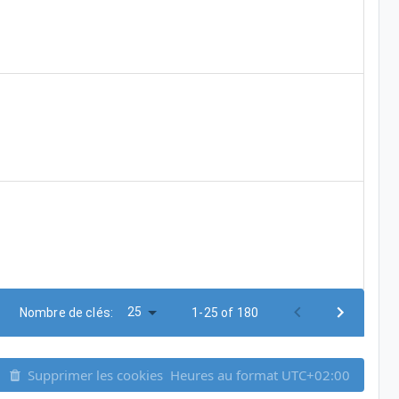
25
Nombre de clés:
1-25 of 180
Supprimer les cookies
Heures au format
UTC+02:00