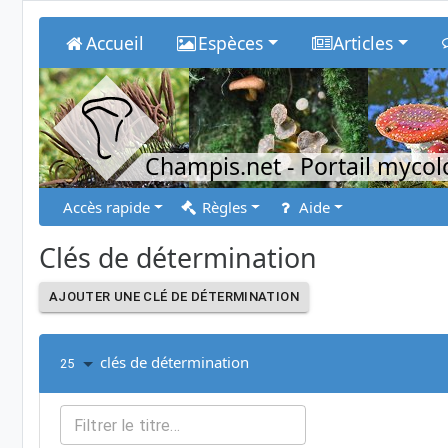
Accueil
Espèces
Articles
Champis.net
- Portail myco
Accès rapide
Règles
Aide
Clés de détermination
AJOUTER UNE CLÉ DE DÉTERMINATION
clés de détermination
25