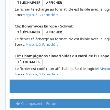
TÉLÉCHARGER
AFFICHER
Le fichier téléchargé au format .cle est lisible avec le log
Source:
Mycoclé, G. Fannechère
Clé
:
Bonomyces Europe
-
Schwab
TÉLÉCHARGER
AFFICHER
Le fichier téléchargé au format .cle est lisible avec le log
Source:
Mycoclé, G. Fannechère
Clé
:
Champignons clavarioides du Nord de l'Europe
TÉLÉCHARGER
Le fichier est codé (non affichable). Seul le logiciel
Mycoc
Source:
Mycoclé, G. Fannechère
Champis.net
Forum