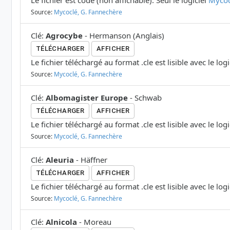
Le fichier est codé (non affichable). Seul le logiciel
Mycoc
Source:
Mycoclé, G. Fannechère
Clé
:
Agrocybe
-
Hermanson
(
Anglais
)
TÉLÉCHARGER
AFFICHER
Le fichier téléchargé au format .cle est lisible avec le log
Source:
Mycoclé, G. Fannechère
Clé
:
Albomagister Europe
-
Schwab
TÉLÉCHARGER
AFFICHER
Le fichier téléchargé au format .cle est lisible avec le log
Source:
Mycoclé, G. Fannechère
Clé
:
Aleuria
-
Häffner
TÉLÉCHARGER
AFFICHER
Le fichier téléchargé au format .cle est lisible avec le log
Source:
Mycoclé, G. Fannechère
Clé
:
Alnicola
-
Moreau