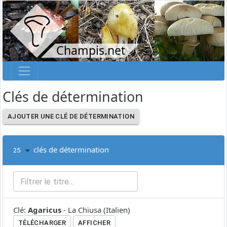
Champis.net
Clés de détermination
AJOUTER UNE CLÉ DE DÉTERMINATION
clés de détermination
25
Clé
:
Agaricus
-
La Chiusa
(
Italien
)
TÉLÉCHARGER
AFFICHER