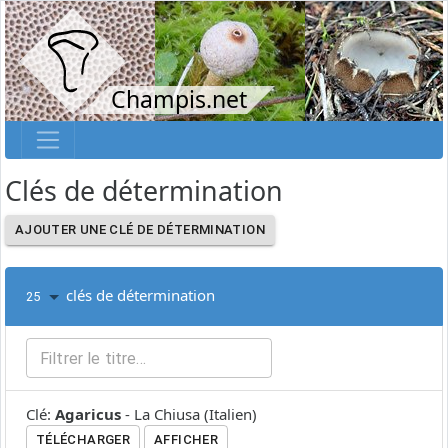
Champis.net
Clés de détermination
AJOUTER UNE CLÉ DE DÉTERMINATION
clés de détermination
25
Clé
:
Agaricus
-
La Chiusa
(
Italien
)
TÉLÉCHARGER
AFFICHER