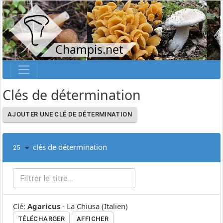
Champis.net
Clés de détermination
AJOUTER UNE CLÉ DE DÉTERMINATION
clés de détermination
25
Clé
:
Agaricus
-
La Chiusa
(
Italien
)
TÉLÉCHARGER
AFFICHER