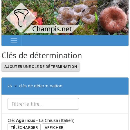
Champis.net
Clés de détermination
AJOUTER UNE CLÉ DE DÉTERMINATION
clés de détermination
25
Clé
:
Agaricus
-
La Chiusa
(
Italien
)
TÉLÉCHARGER
AFFICHER